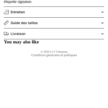
étiquette signature.
Politique de remboursement
Entretien
Politique de confidentialité
Conditions d’utilisation
Guide des tailles
Politique d’expédition
Coordonnées
Livraison
Conditions générales de vente
You may also like
Mentions légales
© 2026
0.13 Vêtements
Conditions générales et politiques