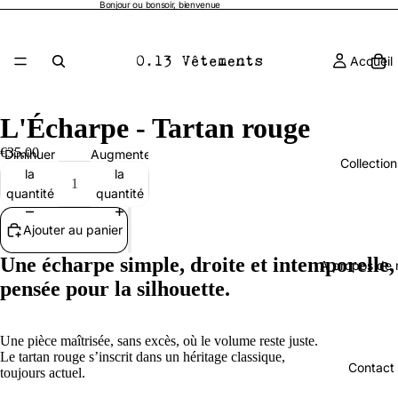
Bonjour ou bonsoir, bienvenue
Accueil
L'Écharpe - Tartan rouge
€35,00
Diminuer
Augmenter
Collection
la
la
quantité
quantité
Ajouter au panier
Une écharpe simple, droite et intemporelle,
A propos de 
pensée pour la silhouette.
Une pièce maîtrisée, sans excès, où le volume reste juste.
Le tartan rouge s’inscrit dans un héritage classique,
Contact
toujours actuel.